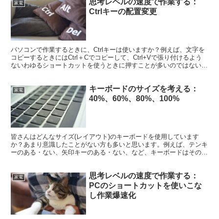
思考レベルの速度で作業する：
家電
Ctrlキーの配置変更
パソコンで作業するときに、Ctrlキーは使いますか？例えば、文字を
コピーするときにはCtrl＋Cでコピーして、Ctrl+Vで張り付けるよう
ないわゆるショートカットを使うときに押すことが多いのではないで
しょうか。作業効率を上げるためにはショー...
キーボードのサイズを考える：
家電
40%、60%、80%、100%
皆さんはどんなサイズ(レイアウト)のキーボードを使用しています
か？あまり意識したことがない方も多いと思います。例えば、テンキ
ーのある・ない、矢印キーのある・ない、など、キーボードはその用
途に応じてキーの数が異なっています。今回の記事ではキーボードの
サイズに着目して、その違いや、どのように使い分けるとよいかなど
思考レベルの速度で作業する：
について考えていきたいと思います。
家電
PCのショートカットを使いこな
し作業爆速化