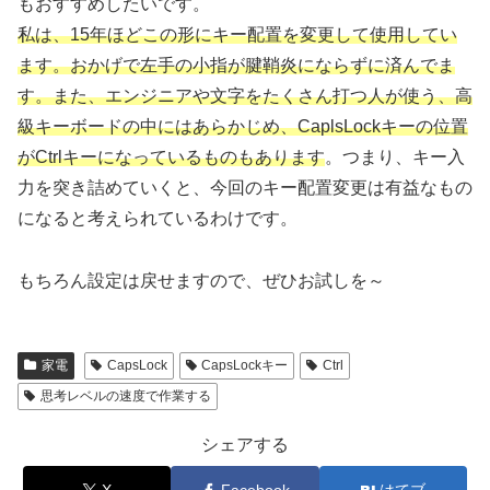
もおすすめしたいです。
私は、15年ほどこの形にキー配置を変更して使用してい
ます。おかげで左手の小指が腱鞘炎にならずに済んでま
す。また、エンジニアや文字をたくさん打つ人が使う、高
級キーボードの中にはあらかじめ、CaplsLockキーの位置
がCtrlキーになっているものもあります
。つまり、キー入
力を突き詰めていくと、今回のキー配置変更は有益なもの
になると考えられているわけです。
もちろん設定は戻せますので、ぜひお試しを～
家電
CapsLock
CapsLockキー
Ctrl
思考レベルの速度で作業する
シェアする