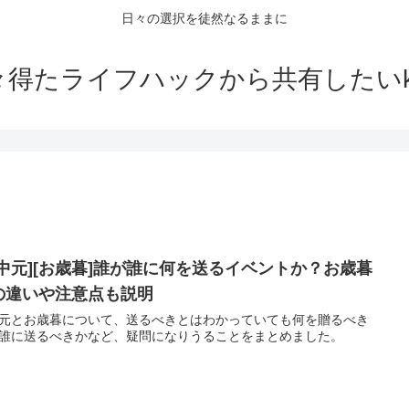
日々の選択を徒然なるままに
々得たライフハックから共有したいko
お中元][お歳暮]誰が誰に何を送るイベントか？お歳暮
の違いや注意点も説明
元とお歳暮について、送るべきとはわかっていても何を贈るべき
誰に送るべきかなど、疑問になりうることをまとめました。