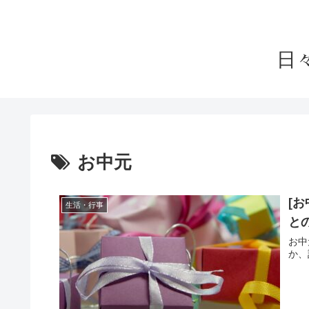
日
お中元
[
生活・行事
と
お中
か、