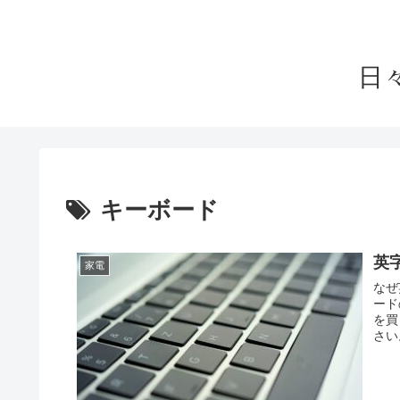
日
キーボード
英
家電
なぜ
ード
を買
さい