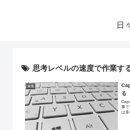
日
思考レベルの速度で作業す
C
家電
る
Ca
事で
は多