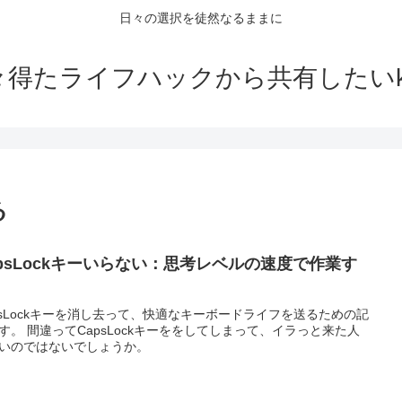
日々の選択を徒然なるままに
々得たライフハックから共有したいko
る
apsLockキーいらない：思考レベルの速度で作業す
psLockキーを消し去って、快適なキーボードライフを送るための記
す。 間違ってCapsLockキーををしてしまって、イラっと来た人
いのではないでしょうか。