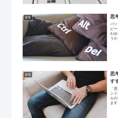
思
家電
パソ
ピー
わゆ
うか
思
家電
す
「思
ンド
ルの
ます